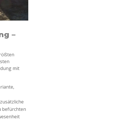
ng –
größten
gsten
idung mit
riante,
zusätzliche
u befürchten
wesenheit