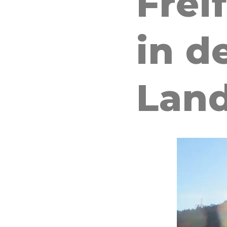
Frei
in d
Land