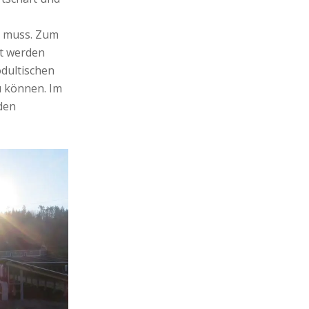
n muss. Zum
t werden
dultischen
u können. Im
den