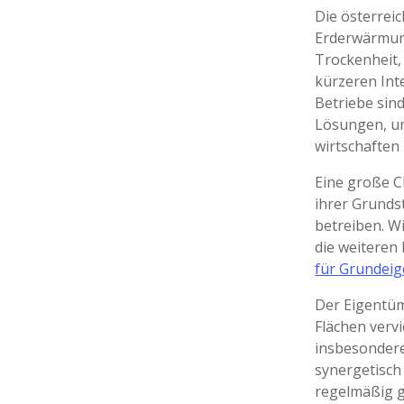
Die österreic
Erderwärmun
Trockenheit,
kürzeren Inte
Betriebe sin
Lösungen, um
wirtschaften
Eine große C
ihrer Grunds
betreiben. W
die weiteren 
für Grundei
Der Eigentüm
Flächen vervi
insbesondere
synergetisch
regelmäßig g