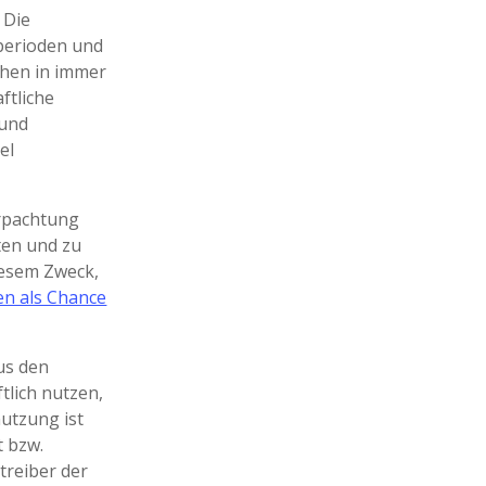
 Die
perioden und
chen in immer
ftliche
 und
el
erpachtung
ten und zu
iesem Zweck,
en als Chance
us den
tlich nutzen,
nutzung ist
t bzw.
treiber der