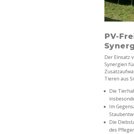
PV-Fre
Synerg
Der Einsatz 
Synergien fü
Zusatzaufwan
Tieren aus S
Die Tierha
insbesonde
Im Gegensa
Staubentwi
Die Diebst
des Pfleger