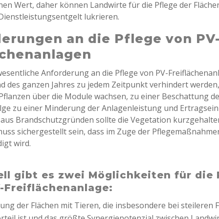
nen Wert, daher können Landwirte für die Pflege der Fläche
Dienstleistungsentgelt lukrieren.
erungen an die Pflege von PV
ächenanlagen
 wesentliche Anforderung an die Pflege von PV-Freiflächenan
 des ganzen Jahres zu jedem Zeitpunkt verhindert werden,
Pflanzen über die Module wachsen, zu einer Beschattung d
olge zu einer Minderung der Anlagenleistung und Ertragse
 aus Brandschutzgründen sollte die Vegetation kurzgehalte
 muss sichergestellt sein, dass im Zuge der Pflegemaßnahme
igt wird.
ell gibt es zwei Möglichkeiten für die
-Freiflächenanlage:
ung der Flächen mit Tieren, die insbesondere bei steileren 
teil ist und das größte Synergiepotenzial zwischen Landwi