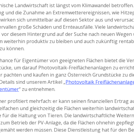
hische Landwirtschaft ist längst vom Klimawandel betroffen.
g und die Zunahme an Extremwetterereignissen, wie Hitze
 wirken sich unmittelbar auf diesen Sektor aus und verursa
rvallen große Schäden und Ernteausfälle. Viele landwirtscha
d vor diesem Hintergrund auf der Suche nach neuen Wegen
 weiterhin produktiv zu bleiben und auch zukünftig rentab
 zu können.
hance für Eigentümer von geeigneten Flächen bietet die V
tücke, um darauf Photovoltaik-Freiflächenanlagen zu errich
ir pachten und kaufen in ganz Österreich Grundstücke zu d
Details sind unserem Artikel „
Photovoltaik Freiflächenanlag
gentümer
“ zu entnehmen.
er profitiert mehrfach: er kann seinen finanziellen Ertrag a
elfachen und gleichzeitig die Flächen weiterhin landwirtschaf
 für die Haltung von Tieren. Die landwirtschaftliche Weiter
 zum Betrieb der PV-Anlage, da die Flächen ohnehin gepfleg
emäht werden müssen. Diese Dienstleistung hat für den Be