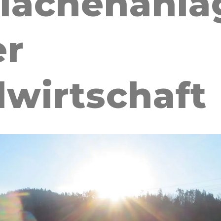
flächenanl
er
wirtschaft