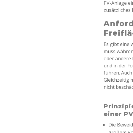
PV-Anlage ei
zusätzliches 
Anford
Freifl
Es gibt eine
muss während
oder andere 
und in der F
führen. Auch
Gleichzeitig
nicht beschäd
Prinzipi
einer PV
Die Beweid
großem Vor