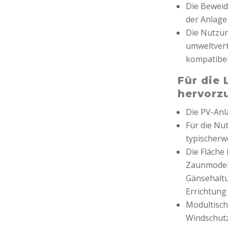
Die Bewei
der Anlage
Die Nutzu
umweltvert
kompatibel 
Für die 
hervorz
Die PV-Anl
Für die Nu
typischerw
Die Fläche
Zaunmodell
Gänsehaltu
Errichtung
Modultisch
Windschutz)