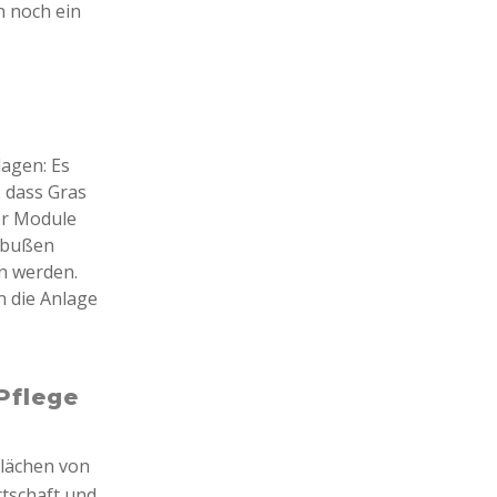
n noch ein
-
lagen: Es
 dass Gras
er Module
inbußen
n werden.
n die Anlage
 Pflege
Flächen von
rtschaft und