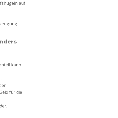
fshügeln auf
erzeugung
onders
enteil kann
n
der
Geld für die
der,