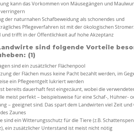
dung kann das Vorkommen von Mäusegängen und Maulwur
 verringern
ng der naturnahen Schafbeweidung als schonendes und
rägliches Pflegeverfahren ist mit der ökologischen Strom
und trifft in der Öffentlichkeit auf hohe Akzeptanz
Landwirte sind folgende Vorteile bes
uheben:
(1)
agen sind ein zusätzlicher Flächenpool
tzung der Flächen muss keine Pacht bezahlt werden, im Geg
eise ein Pflegeentgelt lukriert werden
 ist bereits dauerhaft fest eingezäunt, wobei die verwendete
e meist perfekt – beispielsweise für eine Schaf-, Hühner- o
ng – geeignet sind. Das spart dem Landwirten viel Zeit und 
 des Zaunes
e sind ein Witterungsschutz für die Tiere (z.B. Schattenspen
, ein zusätzlicher Unterstand ist meist nicht nötig