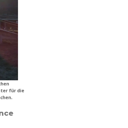
chen
ter für die
ächen.
ance